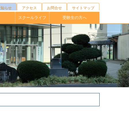
お知らせ
アクセス
お問合せ
サイトマップ
徴
スクールライフ
受験生の方へ
キャンプ
ニング
の育成
校制度
育
ブ
１日の流れ
年間行事
施設紹介
制服紹介
部活動
桐蔭祭
学校説明会・外部相談会
オープンスクール
受験生向けNEWS
募集要項