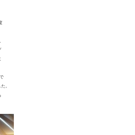
度
、
プ
に
で
した。
あ