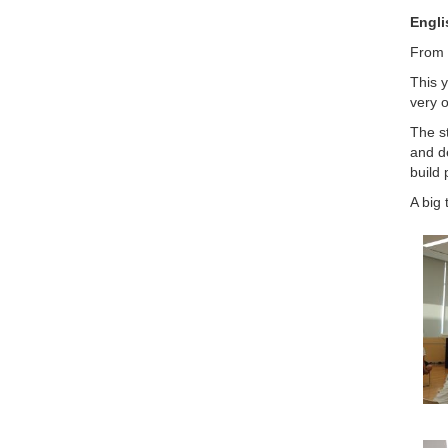
Engli
From 
This y
very o
The st
and de
build 
A big 