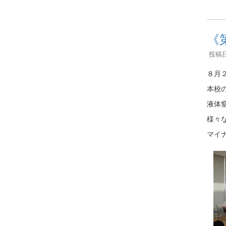
《
投稿日時
８月
本校
液体
様々
マイ