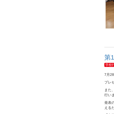
第
学校
7月
プレ
また
行い
発表
える