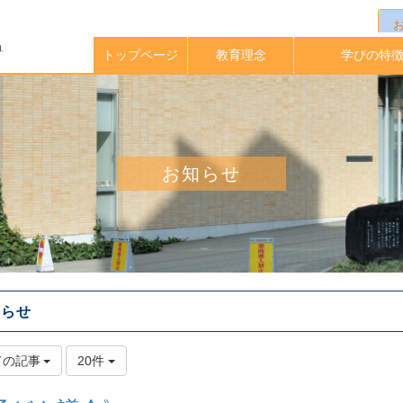
トップページ
教育理念
学びの特
校長メッセージ
イングリッシュ
アクティブラー
実践的英語力
海外大学指定
中高一貫教
放課後クラ
教育課程
学期留学
理科教育
進路指導
お知らせ
知らせ
ての記事
20件