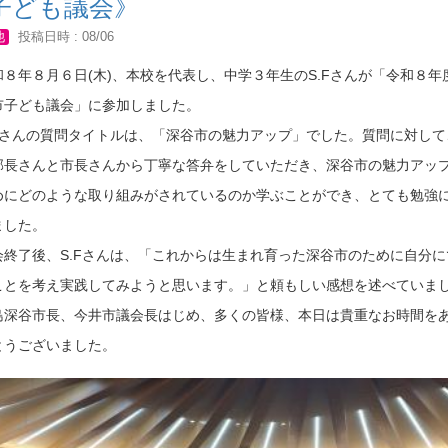
子ども議会》
他
投稿日時 : 08/06
８年８月６日(木)、本校を代表し、中学３年生のS.Fさんが「令和８年
市子ども議会」に参加しました。
Fさんの質問タイトルは、「深谷市の魅力アップ」でした。質問に対して
部長さんと市長さんから丁寧な答弁をしていただき、深谷市の魅力アッ
めにどのような取り組みがされているのか学ぶことができ、とても勉強
ました。
終了後、S.Fさんは、「これからは生まれ育った深谷市のために自分に
ことを考え実践してみようと思います。」と頼もしい感想を述べていま
深谷市長、今井市議会長はじめ、多くの皆様、本日は貴重なお時間を
とうございました。