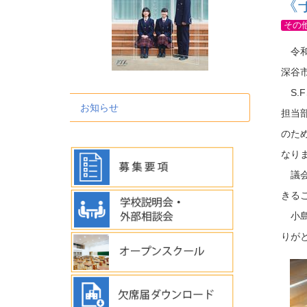
《
その
令和
深谷
S.
お知らせ
担当
のた
なり
議会
きる
小島
りが