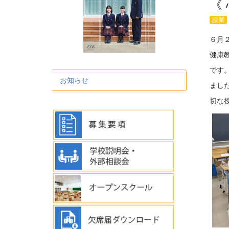
《
授業
６月
健康
です
お知らせ
まし
切な