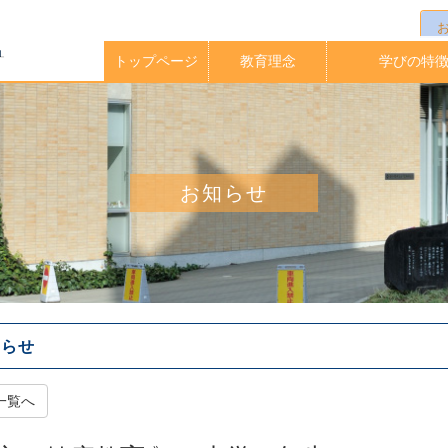
トップページ
教育理念
学びの特
校長メッセージ
イングリッシュ
アクティブラー
実践的英語力
海外大学指定
中高一貫教
放課後クラ
教育課程
学期留学
理科教育
進路指導
お知らせ
知らせ
一覧へ