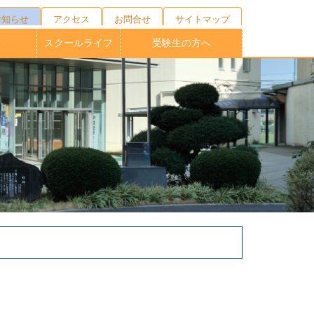
お知らせ
アクセス
お問合せ
サイトマップ
徴
スクールライフ
受験生の方へ
キャンプ
ニング
の育成
校制度
育
ブ
１日の流れ
年間行事
施設紹介
制服紹介
部活動
桐蔭祭
学校説明会・外部相談会
オープンスクール
受験生向けNEWS
募集要項