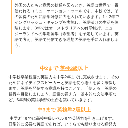
外国の人たちと意思の疎通を図るとき、英語は世界で一番
使われるコミュニケーション・ツールです。本校では、そ
の習得のために語学研修に力を入れていきます。1・2年で
イングリッシュ・キャンプを実施し、英語漬けの生活を体
験します。3年ではオーストラリアへの修学旅行、ニュー
ジーランドへの学期留学（希望者）を予定しています。英
語で考え、英語で発信できる理想の英語を手に入れましょ
う。
中2まで
英検3級
以上
中学校卒業程度の英語力を中学2年までに完成させます。その
ためにネイティブスピーカーと英語を使う場面を多く確保し
ます。英語を発信する意識を持つことで、「使える」英語の
習得を目指しましょう。語彙の覚え方・基本的な文法事項な
ど、6年間の英語学習の土台を築いていきます。
中3まで
英検準2級
以上
中学3年までに高校中級レベルまで英語力を引き上げます。
日常的に必要な英語であれば、いくらでも繰り出せる瞬発力