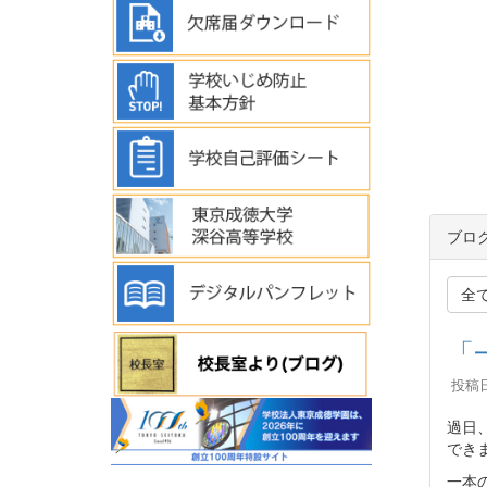
ブロ
全
「
投稿日時
過日
でき
一本