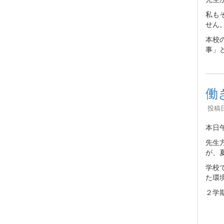
私も
せん
本校
事」
働
投稿日時
本日
先生
が、
学校
た環
２学