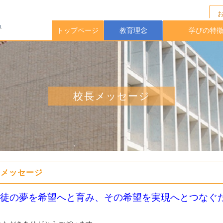
トップページ
教育理念
学びの特
校長メッセージ
イングリッシュ
アクティブラー
実践的英語力
海外大学指定
中高一貫教
放課後クラ
教育課程
学期留学
理科教育
進路指導
校長メッセージ
長メッセージ
徒の夢を希望へと育み、その希望を実現へとつなぐ