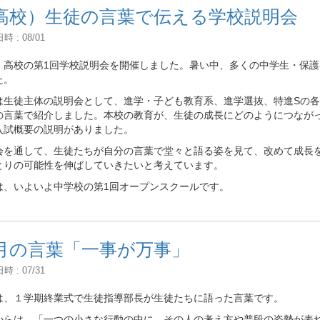
高校）生徒の言葉で伝える学校説明会
 : 08/01
、高校の第1回学校説明会を開催しました。暑い中、多くの中学生・保
た。
は生徒主体の説明会として、進学・子ども教育系、進学選抜、特進Sの
の言葉で紹介しました。本校の教育が、生徒の成長にどのようにつなが
入試概要の説明がありました。
会を通して、生徒たちが自分の言葉で堂々と語る姿を見て、改めて成長
とりの可能性を伸ばしていきたいと考えています。
は、いよいよ中学校の第1回オープンスクールです。
月の言葉「一事が万事」
 : 07/31
は、１学期終業式で生徒指導部長が生徒たちに語った言葉です。
からは、「一つの小さな行動の中に、その人の考え方や普段の姿勢が表