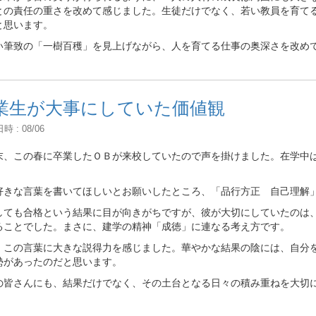
との責任の重さを改めて感じました。生徒だけでなく、若い教員を育て
と思います。
い筆致の「一樹百穫」を見上げながら、人を育てる仕事の奥深さを改め
業生が大事にしていた価値観
 : 08/06
末、この春に卒業したＯＢが来校していたので声を掛けました。在学中
好きな言葉を書いてほしいとお願いしたところ、「品行方正 自己理解
しても合格という結果に目が向きがちですが、彼が大切にしていたのは
ることでした。まさに、建学の精神「成徳」に連なる考え方です。
、この言葉に大きな説得力を感じました。華やかな結果の陰には、自分
勢があったのだと思います。
の皆さんにも、結果だけでなく、その土台となる日々の積み重ねを大切