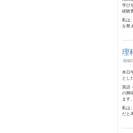
学び
経験
私は
を整
理
投稿日時
本日
とし
英語
の興
ます
私は
だと