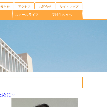
お知らせ
アクセス
お問合せ
サイトマップ
徴
スクールライフ
受験生の方へ
キャンプ
ニング
の育成
校制度
育
ブ
１日の流れ
年間行事
施設紹介
制服紹介
部活動
桐蔭祭
学校説明会・外部相談会
オープンスクール
受験生向けNEWS
募集要項
ために～