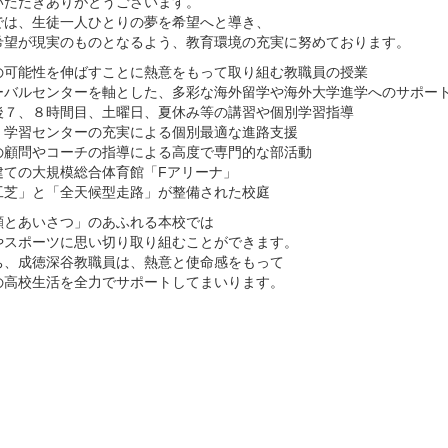
いただきありがとうございます。
では、生徒一人ひとりの夢を希望へと導き、
希望が現実のものとなるよう、教育環境の充実に努めております。
の可能性を伸ばすことに熱意をもって取り組む教職員の授業
ーバルセンターを軸とした、多彩な海外留学や海外大学進学へのサポー
後７、８時間目、土曜日、夏休み等の講習や個別学習指導
・学習センターの充実による個別最適な進路支援
の顧問やコーチの指導による高度で専門的な部活動
建ての大規模総合体育館「Fアリーナ」
工芝」と「全天候型走路」が整備された校庭
顔とあいさつ」のあふれる本校では
やスポーツに思い切り取り組むことができます。
ち、成徳深谷教職員は、熱意と使命感をもって
の高校生活を全力でサポートしてまいります。