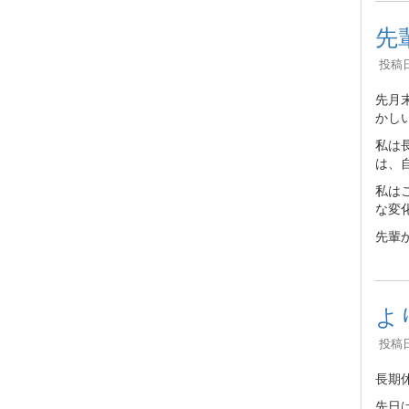
先
投稿日時
先月
かし
私は
は、
私は
な変
先輩
よ
投稿日時
長期
先日