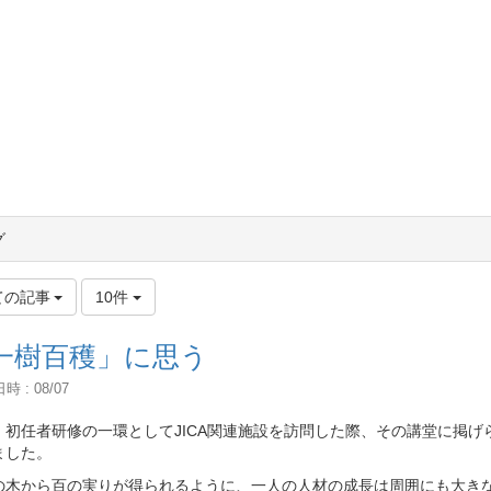
グ
ての記事
10件
一樹百穫」に思う
 : 08/07
、初任者研修の一環としてJICA関連施設を訪問した際、その講堂に掲
ました。
の木から百の実りが得られるように、一人の人材の成長は周囲にも大き