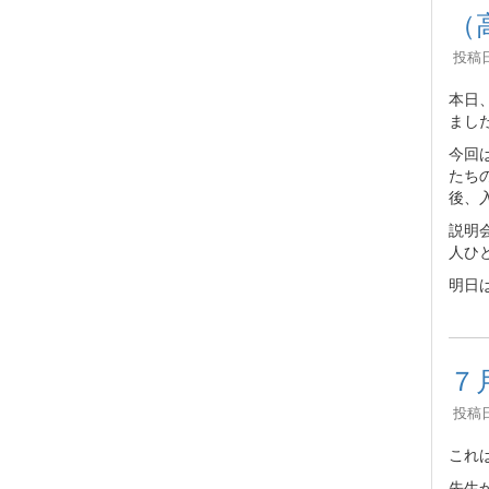
（
投稿日時
本日
まし
今回
たち
後、
説明
人ひ
明日
７
投稿日時
これ
先生