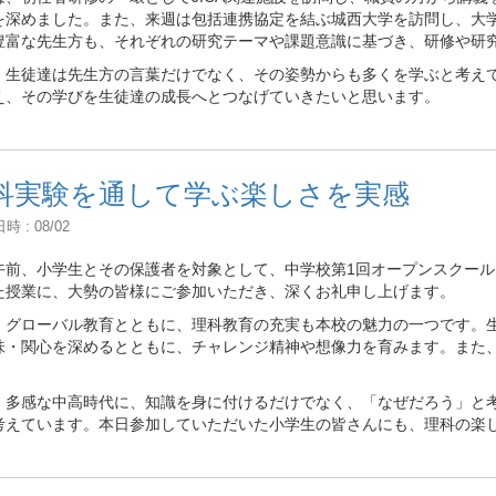
を深めました。また、来週は包括連携協定を結ぶ城西大学を訪問し、大
豊富な先生方も、それぞれの研究テーマや課題意識に基づき、研修や研
、生徒達は先生方の言葉だけでなく、その姿勢からも多くを学ぶと考え
え、その学びを生徒達の成長へとつなげていきたいと思います。
科実験を通して学ぶ楽しさを実感
 : 08/02
午前、小学生とその保護者を対象として、中学校第1回オープンスクー
た授業に、大勢の皆様にご参加いただき、深くお礼申し上げます。
・グローバル教育とともに、理科教育の充実も本校の魅力の一つです。
味・関心を深めるとともに、チャレンジ精神や想像力を育みます。また
。
、多感な中高時代に、知識を身に付けるだけでなく、「なぜだろう」と
考えています。本日参加していただいた小学生の皆さんにも、理科の楽