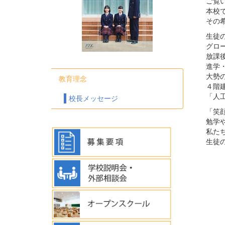
ご覧
本校
その
生徒
グロ
放課
進学
大勢
教育理念
４階
「人
校長メッセージ
「笑
勉学
私た
生徒