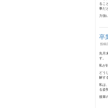
るこ
事だ
力強
卒
投稿日時
先月
す。
私が
どう
解す
私は
る姿
後輩