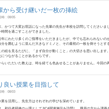
輩から受け継いだ一枚の挿絵
 : 08/05
末、かつて大変お世話になった先輩の先生が本校を訪問してくださいま
い時間を過ごすことができました。
長年にわたり多くのご指導をいただきましたが、中でも忘れられないの
自分を囲むように並んだ大きなドミノと、その最初の一枚を倒そうとす
この絵を見るたびに、「まず自分が動くこと」の大切さを思い出します
化につながることがあるからです。
からいただいた教えは、時を経ても色あせることがありません。今回の
り良い授業を目指して
 : 08/03
休業を活用し、先生方はそれぞれの学びを深めています。
は、初任者研修の一環としてJICA関連施設を訪問し、職員の方から講