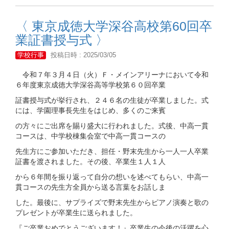
〈 東京成徳大学深谷高校第60回卒
業証書授与式 〉
学校行事
投稿日時 : 2025/03/05
令和７年３月４日（火）Ｆ・メインアリーナにおいて令和
６年度東京成徳大学深谷高等学校第６０回卒業
証書授与式が挙行され、２４６名の生徒が卒業しました。式
には、学園理事長先生をはじめ、多くのご来賓
の方々にご出席を賜り盛大に行われました。式後、中高一貫
コースは、中学校棟集会室で中高一貫コースの
先生方にご参加いただき、担任・野末先生から一人一人卒業
証書を渡されました。その後、卒業生１人１人
から６年間を振り返って自分の想いを述べてもらい、中高一
貫コースの先生方全員から送る言葉をお話しま
した。最後に、サプライズで野末先生からピアノ演奏と歌の
プレゼントが卒業生に送られました。
『ご卒業おめでとうございます！』卒業生の今後の活躍を心