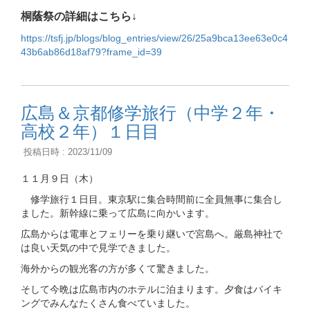
桐蔭祭の詳細はこちら↓
https://tsfj.jp/blogs/blog_entries/view/26/25a9bca13ee63e0c4
43b6ab86d18af79?frame_id=39
広島＆京都修学旅行（中学２年・
高校２年）１日目
投稿日時 : 2023/11/09
１１月９日（木）
修学旅行１日目。東京駅に集合時間前に全員無事に集合し
ました。新幹線に乗って広島に向かいます。
広島からは電車とフェリーを乗り継いで宮島へ。厳島神社で
は良い天気の中で見学できました。
海外からの観光客の方が多くて驚きました。
そして今晩は広島市内のホテルに泊まります。夕食はバイキ
ングでみんなたくさん食べていました。