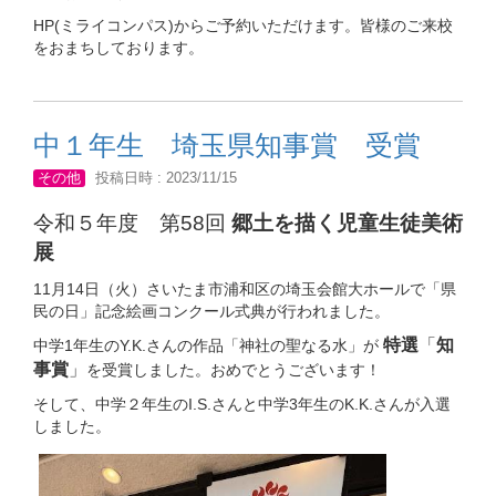
HP(ミライコンパス)からご予約いただけます。皆様のご来校
をおまちしております。
中１年生 埼玉県知事賞 受賞
その他
投稿日時 : 2023/11/15
令和５年度 第58回
郷土を描く児童生徒美術
展
11月14日（火）さいたま市浦和区の埼玉会館大ホールで「県
民の日」記念絵画コンクール式典が行われました。
特選
「
知
中学1年生のY.K.さんの作品「神社の聖なる水」が
事賞
」
を受賞しました。おめでとうございます！
そして、中学２年生のI.S.さんと中学3年生のK.K.さんが入選
しました。