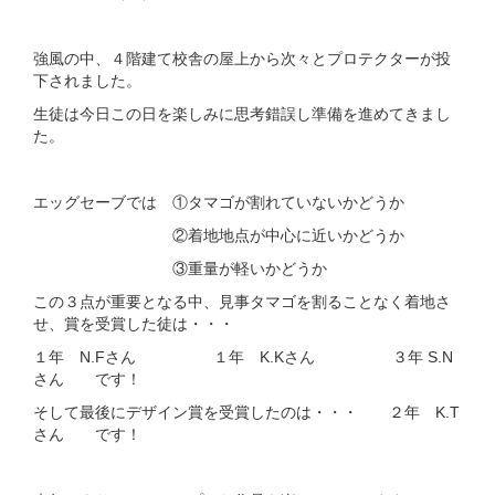
強風の中、４階建て校舎の屋上から次々とプロテクターが投
下されました。
生徒は今日この日を楽しみに思考錯誤し準備を進めてきまし
た。
エッグセーブでは ①タマゴが割れていないかどうか
②着地地点が中心に近いかどうか
③重量が軽いかどうか
この３点が重要となる中、見事タマゴを割ることなく着地さ
せ、賞を受賞した徒は・・・
１年 N.Fさん １年 K.Kさん ３年 S.N
さん です！
そして最後にデザイン賞を受賞したのは・・・ ２年 K.T
さん です！