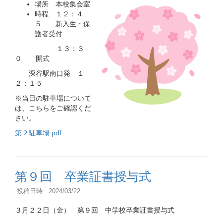
場所 本校集会室
時程 １２：４
５ 新入生・保
護者受付
１３：３
０ 開式
深谷駅南口発 １
２：１５
※当日の駐車場について
は、こちらをご確認くだ
さい。
第２駐車場.pdf
第９回 卒業証書授与式
投稿日時 : 2024/03/22
３月２２日（金） 第９回 中学校卒業証書授与式