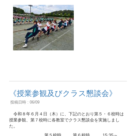
《授業参観及びクラス懇談会》
投稿日時 : 06/09
令和８年６月４日（木）に、下記のとおり第５・６校時は
授業参観、第７校時に各教室でクラス懇談会を実施しまし
た。
第５校時 第６校時 15:35～