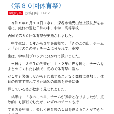
《第６０回体育祭》
学校行事
投稿日時 : 06/12
令和８年６月１０日（水）、深谷市仙元山陸上競技所を会
場に、絶好の運動日和の中、中学・高等学校
合同で第６０回体育祭が実施されました。
中学生は、１年から３年を縦割で、「きのこの山」チーム
と「たけのこの里」チームに分かれて、高校
生は、学年別ブロックに分かれて競いました。
当日は、３年生の先輩が、１・２年に声を掛け、チームを
まとめてくれたお陰で、初めて体育祭に臨ん
だ１年も緊張しながらもむ臆することなく競技に参加し、体
育の授業で重ねてきた練習の成果を充分に発
揮している姿が数多く見せれました。
結果は、「きのこの里」チームが勝者となりましたが、点
数的にも接戦でしたが、いずれのチームも持
てる力を発揮し、楽しく体育祭の１日を終えることができた