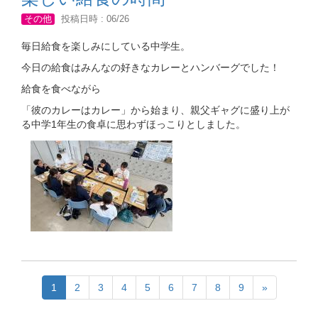
その他
投稿日時 : 06/26
毎日給食を楽しみにしている中学生。
今日の給食はみんなの好きなカレーとハンバーグでした！
給食を食べながら
「彼のカレーはカレー」から始まり、親父ギャグに盛り上が
る中学1年生の食卓に思わずほっこりとしました。
1
2
3
4
5
6
7
8
9
»