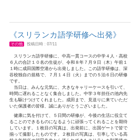
《スリランカ語学研修へ出発》
その他
投稿日時 : 07/11
スリランカ語学研修に、中高一貫コースの中学４人・高校
６人の合計１０名の生徒が、令和８年７月９日（木）午前１
１時に成田国際空港から出発しました。この語学研修は、深
谷校独自の規格で、７月１４日（火）までの５泊６日の研修
です。
当日は、みんな元気に、大きなキャリーケースを引いて、
時間に遅れることなく集合しました。中学３年担任の池内先
生も駆けつけてくれました。成田まで、見送りに来ていただ
いた保護者の皆様、誠にありがとうございました。
健康に気を付けて、５日間の研修が、今後の生活に役立て
ることのできるものになるように頑張ってくれることを期待
しています。１枚目の写真は、出発前に、出国ゲートで皆で
揃って撮影したものです。２枚目の写真は、引率している高