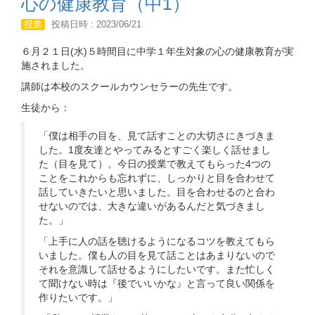
心の健康教育（中1）
授業
投稿日時 : 2023/06/21
６月２１日(水)５時間目に中学１年生対象の心の健康教育が実
施されました。
講師は本校のスクールカウンセラーの先生です。
生徒から：
「僕は相手の目を、見て話すことの大切さにきづきま
した。1度友達とやってみるとすごく楽しく話せまし
た（目を見て）。今日の授業で教えてもらった4つの
ことをこれからも忘れずに、しっかりと目を合わせて
話していきたいと思いました。目を合わせるのと合わ
せないのでは、大きな違いがあるんだと気づきまし
た。」
「上手に人の話を聴けるようになるコツを教えてもら
いました。僕も人の目を見て話ことはあまりないので
それを意識して話せるようにしたいです。また忙しく
て聞けない時は『後でいいかな』と言って良い関係を
作りたいです。」