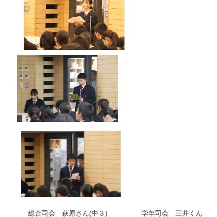
総合司会 萩原さん(中３) 学年司会 三井くん