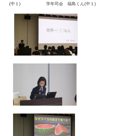
(中１) 学年司会 福島くん(中１)