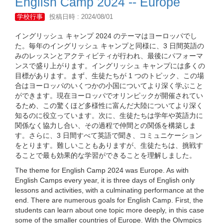
English Camp 2024 -- Europe
学校行事
投稿日時 : 2024/08/01
イングリッシュ キャンプ 2024 のテーマはヨーロッパでし
た。毎年のイングリッシュ キャンプと同様に、3 日間英語の
みのレッスンとアクティビティが行われ、最後にパフォーマ
ンスで盛り上がります。イングリッシュ キャンプには多くの
目標があります。まず、生徒たちが 1 つのトピック、この場
合はヨーロッパのいくつかの小国についてより深く学ぶこと
ができます。現在ヨーロッパでオリンピックが開催されてい
るため、この驚くほど多様性に富んだ大陸についてより深く
知るのに役立っています。次に、生徒たちは学年や英語力に
関係なく協力し合い、その過程で仲間との関係を構築しま
す。さらに、3 日間すべて英語で聞き、コミュニケーション
をとります。難しいこともありますが、生徒たちは、挑戦す
ることで最も効果的な学習ができることを理解しました。
The theme for English Camp 2024 was Europe. As with
English Camps every year, it is three days of English only
lessons and activities, with a culminating performance at the
end. There are numerous goals for English Camp. First, the
students can learn about one topic more deeply, in this case
some of the smaller countries of Europe. With the Olympics