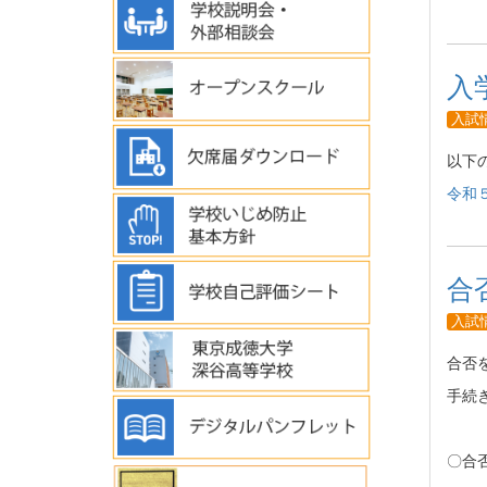
入
入試
以下
令和
合
入試
合否
手続
〇合