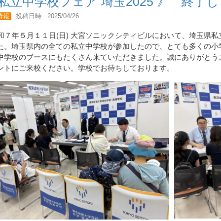
 私立中学校フェア 埼玉2025 》 終了
情報
投稿日時 : 2025/04/26
和７年５月１１日(日) 大宮ソニックシティビルにおいて、埼玉県
た。埼玉県内の全ての私立中学校が参加したので、とても多くの小
中学校のブースにもたくさん来ていただきました。誠にありがとう
ントにご来校ください。学校でお待ちしております。