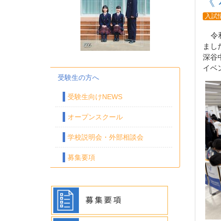
《
入試
令
まし
深谷
イベ
受験生の方へ
受験生向けNEWS
オープンスクール
学校説明会・外部相談会
募集要項