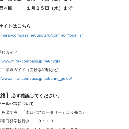
４回 １月２５日（水）まで
サイトはこちら
↓
//mirai-compass.net/usr/tsfkj/common/login.jsf
手順ガイド
://www.mirai-compass.jp.net/nygk/
ビニ印刷ガイド（受験票印刷など）
://www.mirai-compass.jp.net/print_guide/
連絡】
必ず確認してください。
クールバスについて
札を出て右、「南口バスロータリー」より発車）
駅南口発学校行き ８：１０