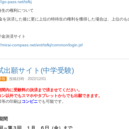
//go-pass.net/tsfkj
待生の権利について
金を決済した後に更に上位の特待生の権利を獲得した場合は、上位のも
学金決済サイト
//mirai-compass.net/ent/tsfkj/common/login.jsf
試出願サイト(中学受験)
情報
投稿日時 : 2022/12/01
期間内に受験料の決済まで済ませてください。
コン以外でもスマホやタブレットからでも出願できます。
票等の印刷は
コンビニ
でも可能です。
期間
回～第３回 １月 ６日（金）まで