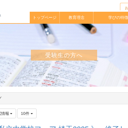
トップページ
教育理念
学びの特
校長メッセージ
イングリッシュ
アクティブラー
実践的英語力
海外大学指定
中高一貫教
放課後クラ
教育課程
学期留学
理科教育
進路指導
受験生の方へ
グ
試情報
10件