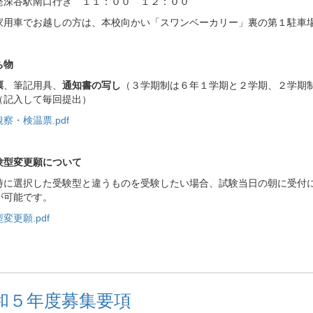
発深谷駅南口行き １１：００ １２：００
家用車でお越しの方は、本校向かい「スワンベーカリー」裏の第１駐車
ち物
票
、筆記用具、
通知書の写し
（３学期制は６年１学期と２学期、２学期
（記入して毎回提出）
察・検温票.pdf
験型変更願について
時に選択した受験型と違うものを受験したい場合、試験当日の朝に受付
が可能です。
変更願.pdf
和５年度募集要項