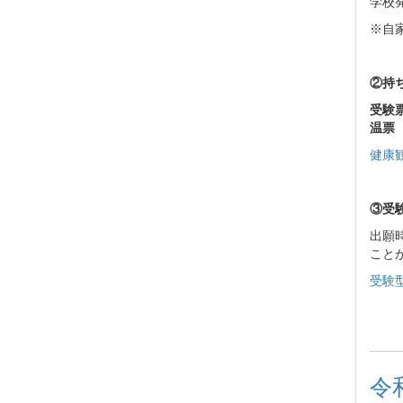
学校
※自
②持
受験
温票
健康観
③受
出願
こと
受験型
令