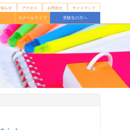
お知らせ
アクセス
お問合せ
サイトマップ
徴
スクールライフ
受験生の方へ
キャンプ
ニング
の育成
校制度
育
ブ
１日の流れ
年間行事
施設紹介
制服紹介
部活動
桐蔭祭
学校説明会・外部相談会
オープンスクール
受験生向けNEWS
募集要項