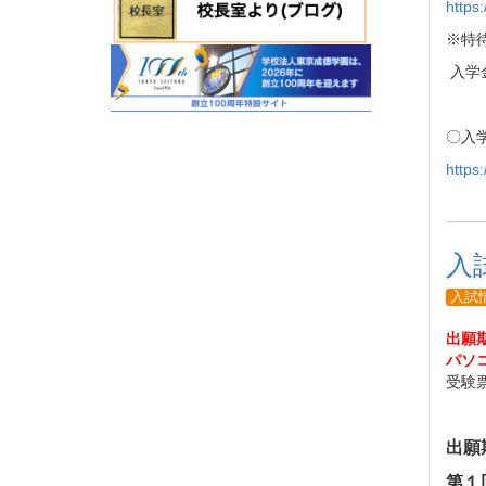
https:
※特
入学
〇入
https:
入
入試
出願
パソ
受験
出願
第１