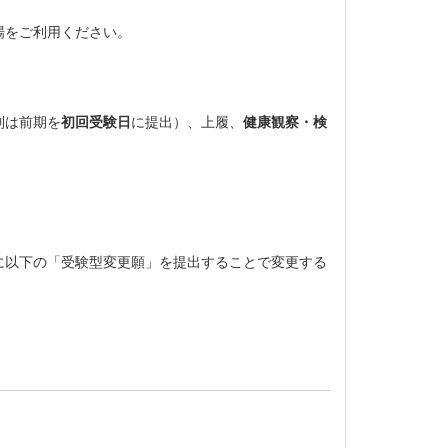
場をご利用ください。
制は前期を
初回受験日
に提出）、上履、
健康観察・検
に以下の「受験型変更願」を提出することで変更する