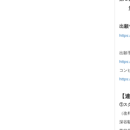
第
出願
https:
出願
https
コン
https
【
①ス
（改
深谷