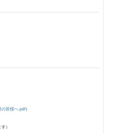
皆様へ.pdf
）
ます）