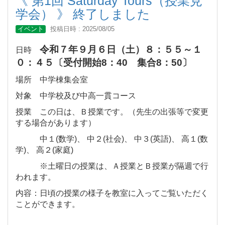
《 第1回 Saturday Tours（授業見
学会） 》 終了しました
イベント
投稿日時 : 2025/08/05
令和７年９月６日（土）８：５５～１
日時
０：４５〔受付開始8：40 集合8：50〕
場所 中学棟集会室
対象 中学校及び中高一貫コース
授業 この日は、Ｂ授業です。（先生の出張等で変更
する場合があります）
中１(数学)、 中２(社会)、 中３(英語)、 高１(数
学)、 高２(家庭)
※土曜日の授業は、Ａ授業とＢ授業が隔週で行
われます。
内容：日頃の授業の様子を教室に入ってご覧いただく
ことができます。