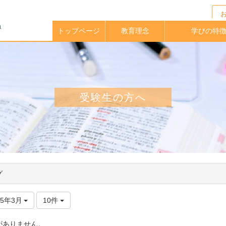
トップページ
教育理念
学びの特
校長メッセージ
イングリッシュ
アクティブラー
実践的英語力
海外大学指定
中高一貫教
放課後クラ
教育課程
学期留学
理科教育
進路指導
受験生の方へ
グ
25年3月
10件
がありません。