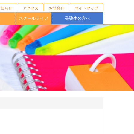
お知らせ
アクセス
お問合せ
サイトマップ
徴
スクールライフ
受験生の方へ
キャンプ
ニング
の育成
校制度
育
ブ
１日の流れ
年間行事
施設紹介
制服紹介
部活動
桐蔭祭
学校説明会・外部相談会
オープンスクール
受験生向けNEWS
募集要項