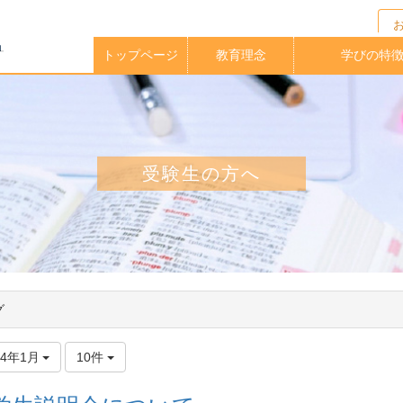
トップページ
教育理念
学びの特
校長メッセージ
イングリッシュ
アクティブラー
実践的英語力
海外大学指定
中高一貫教
放課後クラ
教育課程
学期留学
理科教育
進路指導
受験生の方へ
グ
24年1月
10件