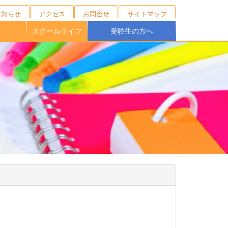
お知らせ
アクセス
お問合せ
サイトマップ
徴
スクールライフ
受験生の方へ
キャンプ
ニング
の育成
校制度
育
ブ
１日の流れ
年間行事
施設紹介
制服紹介
部活動
桐蔭祭
学校説明会・外部相談会
オープンスクール
受験生向けNEWS
募集要項