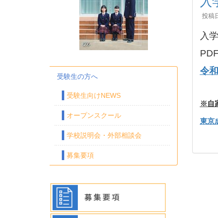
入
投稿日時
入学
PD
令和
受験生の方へ
受験生向けNEWS
※自
オープンスクール
東京
学校説明会・外部相談会
募集要項