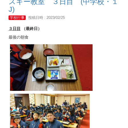
スキー教室 ３日目 (中学校・１
J)
学校行事
投稿日時 : 2023/02/25
３日目
（最終日）
最後の朝食