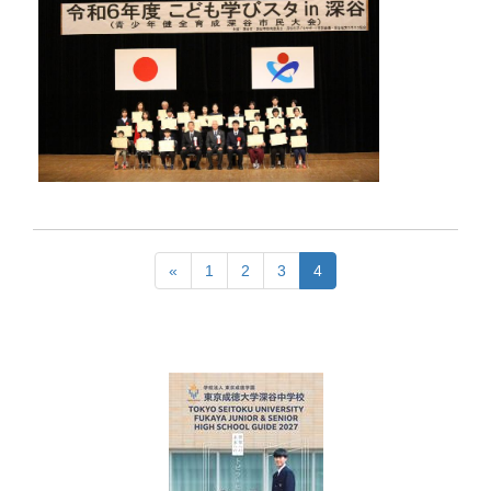
«
1
2
3
4