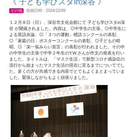
《 子ども学びスタin深谷 》
その他
投稿日時 : 2024/12/09
１２月８日（日）、深谷市文化会館にて 子ども学びスタin深
谷 が開催されました。内容は、◎中学生の主張、◎中学生に
よる英語弁論、◎「３つの運動」標語コンクールの表彰、
◎「家庭の日」ポスターコンクールの表彰、◎子どもの暗
唱、◎「栄一翁みらい宣言」の表彰が行われました。その中
の中学生の主張で中学２年生のY.W.さんが作文の発表を行い
ました。タイトルは、「マスク生活」で新型コロナ感染症の
流行から始まったマスク生活の現在に至るまでについてでし
た。多くの方が共感できる内容でとてもよくまとまっていま
した。緊張しながらもよく頑張りました。