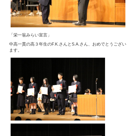
「栄一翁みらい宣言」
中高一貫の高３年生のF.K.さんとS.A.さん、おめでとうござい
ます。