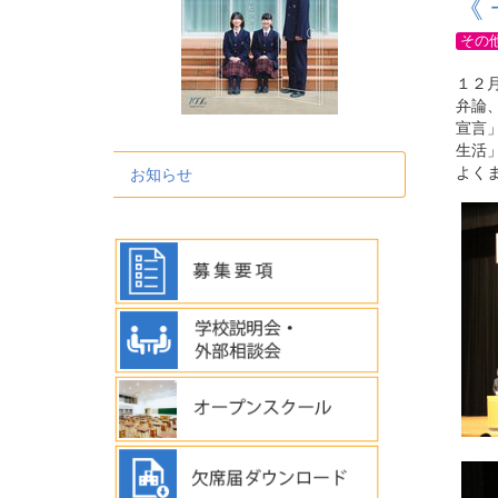
《
その
１２
弁論
宣言
生活
よく
お知らせ