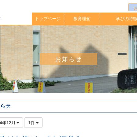
トップページ
教育理念
学びの特
校長メッセージ
イングリッシュ
アクティブラー
実践的英語力
海外大学指定
中高一貫教
放課後クラ
教育課程
学期留学
理科教育
進路指導
お知らせ
知らせ
24年12月
1件