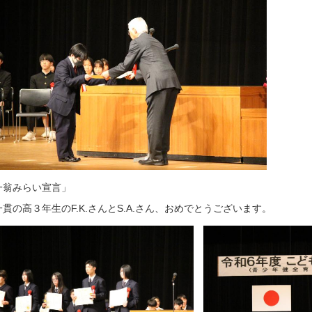
一翁みらい宣言」
貫の高３年生のF.K.さんとS.A.さん、おめでとうございます。