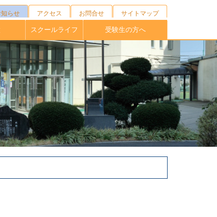
お知らせ
アクセス
お問合せ
サイトマップ
徴
スクールライフ
受験生の方へ
キャンプ
ニング
の育成
校制度
育
ブ
１日の流れ
年間行事
施設紹介
制服紹介
部活動
桐蔭祭
学校説明会・外部相談会
オープンスクール
受験生向けNEWS
募集要項