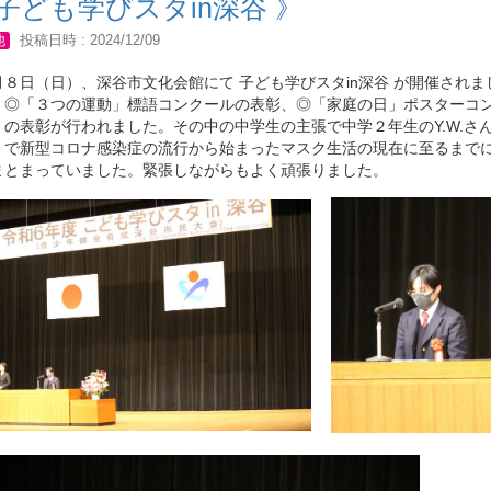
 子ども学びスタin深谷 》
他
投稿日時 : 2024/12/09
月８日（日）、深谷市文化会館にて 子ども学びスタin深谷 が開催され
、◎「３つの運動」標語コンクールの表彰、◎「家庭の日」ポスターコ
」の表彰が行われました。その中の中学生の主張で中学２年生のY.W.
」で新型コロナ感染症の流行から始まったマスク生活の現在に至るまで
まとまっていました。緊張しながらもよく頑張りました。