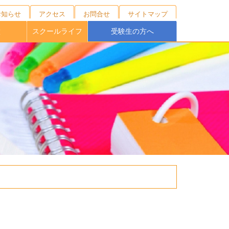
お知らせ
アクセス
お問合せ
サイトマップ
徴
スクールライフ
受験生の方へ
キャンプ
ニング
の育成
校制度
育
ブ
１日の流れ
年間行事
施設紹介
制服紹介
部活動
桐蔭祭
学校説明会・外部相談会
オープンスクール
受験生向けNEWS
募集要項