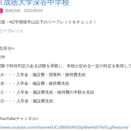
京成徳大学深谷中学校
他
投稿日時 : 2021/05/24
実績・NZ学期留学は以下のリーフレットをチェック！
Jリーフレット
生区分>
要件
試験で特待判定のある試験を受験し、本校が定める一定の特定を取得し
生A・・・入学金・施設費・授業料・維持費支給
生B・・・入学金・施設費・維持費支給
生C・・・入学金・施設費支給・維持費の半額を支給
生D・・・入学金・施設費支給
YouYubeチャンネル>
://www.youtube.com/channel/UCcB868xMVjSpWseHdYXe5Lg/featured