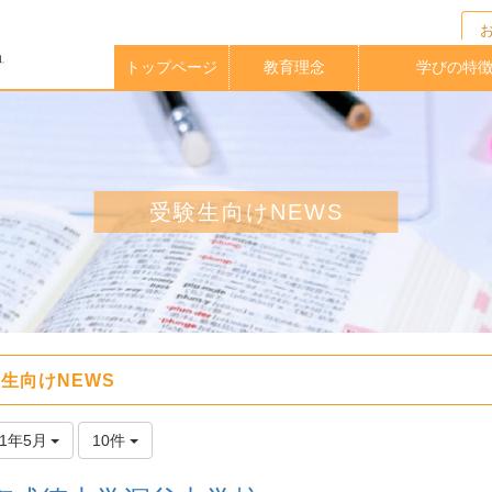
トップページ
教育理念
学びの特
校長メッセージ
イングリッシュ
アクティブラー
実践的英語力
海外大学指定
中高一貫教
放課後クラ
教育課程
学期留学
理科教育
進路指導
受験生向けNEWS
生向けNEWS
21年5月
10件