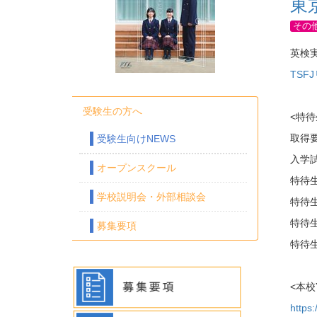
東
その
英検
TSF
受験生の方へ
<特待
取得
受験生向けNEWS
入学
オープンスクール
特待
学校説明会・外部相談会
特待
特待
募集要項
特待
<本校
https