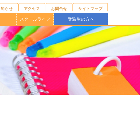
お知らせ
アクセス
お問合せ
サイトマップ
徴
スクールライフ
受験生の方へ
キャンプ
ニング
の育成
校制度
育
ブ
１日の流れ
年間行事
施設紹介
制服紹介
部活動
桐蔭祭
学校説明会・外部相談会
オープンスクール
受験生向けNEWS
募集要項