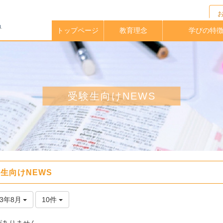
トップページ
教育理念
学びの特
校長メッセージ
イングリッシュ
アクティブラー
実践的英語力
海外大学指定
中高一貫教
放課後クラ
教育課程
学期留学
理科教育
進路指導
受験生向けNEWS
生向けNEWS
23年8月
10件